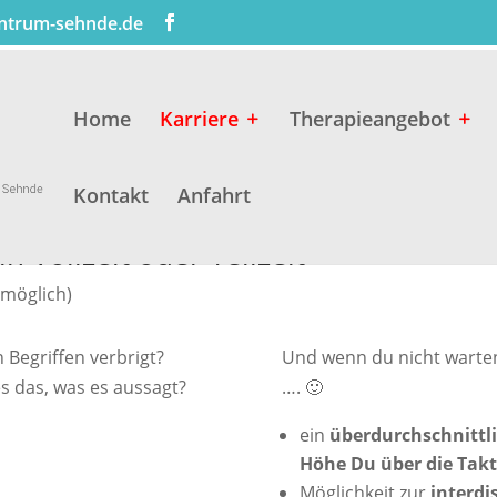
entrum-sehnde.de
Home
Karriere
Therapieangebot
Kontakt
Anfahrt
n Vollzeit oder Teilzeit
 möglich)
n Begriffen verbrigt?
Und wenn du nicht warte
s das, was es aussagt?
…. 🙂
ein
überdurchschnittlic
Höhe Du über die Tak
Möglichkeit zur
interdi