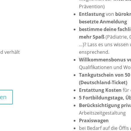
Prävention)
Entlastung
von
bürok
besetzte Anmeldung
bestimme deine fachl
mehr Spaß
(Pädiatrie, 
…)? Lass es uns wissen
d verhält
ensprechend.
Willkommensbonus von
Qualifikationen und W
Tankgutschein von 50 
(Deutschland-Ticket)
Erstattung Kosten
für
ben
5 Fortbildungstage, 
Berücksichtigung pri
Arbeitszeitgestaltung
Praxiswagen
bei Bedarf auf die Öffis