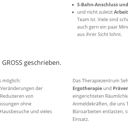
S-Bahn-Anschluss und 
und nicht zuletzt
Arbei
Team ist. Viele sind sch
auch gern ein paar Minu
aus ihrer Sicht lohnt.
 GROSS geschrieben.
s möglich:
Das Therapiezentrum Seh
er Veränderungen der
Ergotherapie
und
Präve
d Reduzieren von
eingerichteten Räumlichke
passungen ohne
Anmeldekräften, die uns 
 Hausbesuche und vieles
Büroarbeiten entlasten, s
Einsatz.