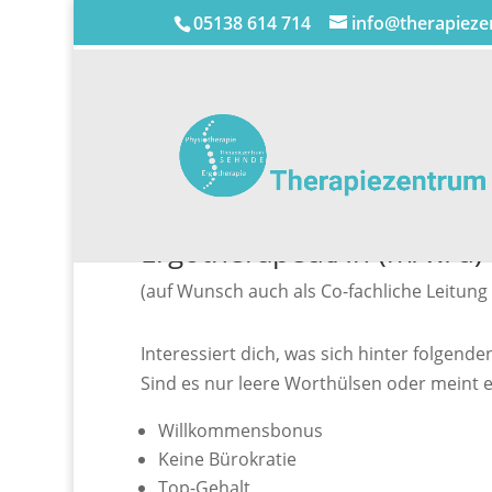
05138 614 714
info@therapiez
Ergotherapeut/In (m/w/d) i
(auf Wunsch auch als Co-fachliche Leitung
Interessiert dich, was sich hinter folgende
Sind es nur leere Worthülsen oder meint e
Willkommensbonus
Keine Bürokratie
Top-Gehalt