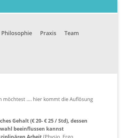
Philosophie
Praxis
Team
n möchtest …. hier kommt die Auflösung
hes Gehalt (€ 20- € 25 / Std), dessen
twahl beeinflussen kannst
sziplinären Arbeit
(Physio, Ergo,